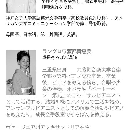
で様々な賞を受賞し、書道中等科・高等科
師範免許を取得。
神戸女子大学英語英米文学科卒（高校教員免許取得）、アメ
リカン大学コミュニケーション学部で修士号を取得。
母国語、日本語。第二外国語、英語。
ラングロワ渡部貴恵美
成長そろばん講師
三重県出身 武蔵野音楽大学音楽
学部器楽科ピアノ専攻卒業。卒業
後、ピアノを教える傍ら、合唱や声
楽の伴奏、オペラや「ベートーベ
ン 第九」のリハーサルピアニスト
として活躍する。結婚を機にアメリカで生活を始め、
アンサンブルピアニストとしての演奏会活動やピアノ
を教えたり、成長空手教室でそろばんを教える。
ヴァージニア州アレキサンドリア在住